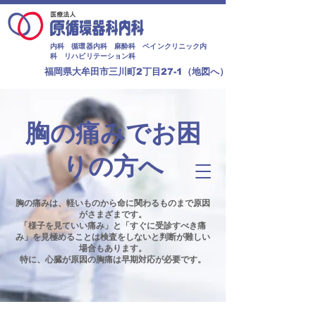
内科 循環器内科 麻酔科 ペインクリニック内
科 リハビリテーション科
福岡県大牟田市三川町2丁目27-1（
地図へ
）
​胸の痛みでお困
りの方へ
胸の痛みは、軽いものから命に関わるものまで原因
がさまざまです。
「様子を見ていい痛み」と「すぐに受診すべき痛
み」を見極めることは検査をしないと判断が難しい
場合もあります。
特に、心臓が原因の胸痛は早期対応が必要です。