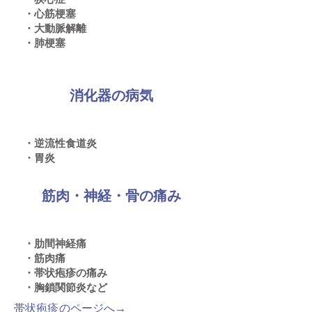
・心筋梗塞
・大動脈解離
​・肺梗塞
消化器の病気
・逆流性食道炎
・胃炎
筋肉・神経・骨の痛み
・肋間神経痛
・筋肉痛
​・帯状疱疹の痛み
​・胸鎖関節炎など
帯状疱疹のページへ→