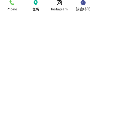
■ 治療：原因に応じて適切な治療を行い
Phone
住所
Instagram
診療時間
ます。
心臓が原因の場合 狭心症：抗血小板
薬、血管拡張薬など 心筋梗塞が疑われ
る場合：迅速に高次医療機関へ紹介
消化器が原因の場合 胃薬などの内服治
療
筋肉・神経の痛みの場合 鎮痛薬、必要
に応じてペインクリニックでの痛みの治
療
■ 心臓血管リハビリテーション
当院では2026年10月より心筋梗塞・狭
心症・心不全・心臓手術後などの患者さ
んを対象に、医師の管理のもとで行う保
険適用のリハビリテーションを開始しま
す。
リハビリテーションのページへ→